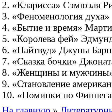
2. «Кларисса» Сэмюэля Р
3. «Феноменология духа» 
4. «Бытие и время» Марти
5. «Королева фей» Эдмунд
6. «Найтвуд» Джуны Барн
7. «Сказка бочки» Джонат
8. «Женщины и мужчины»
9. «Становление американ
10. «Поминки по Финнег
На главную
»
Литературны