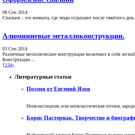
08 Сен 2014
Спальня – это комната, где люди отдыхают после тяжёлого дня,
Алюминиевые металлоконструкции.
03 Сен 2014
Различные металлические конструкции включают в себя легки
Конструкции ...
1
2
3
4
»
Литературные статьи
Поэзия от Евгений Язов
Неоклассицизм, или неоклассическая поэзия, зародил
Борис Пастернак. Творчество и биограф
Нобелевский лауреат Борис Пастернак высоко ценитс