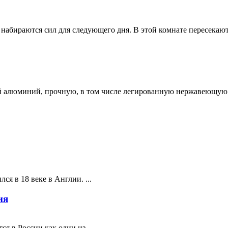
 набираются сил для следующего дня. В этой комнате пересекаютс
й алюминий, прочную, в том числе легированную нержавеющую с
ся в 18 веке в Англии. ...
ия
я в России как один из ...