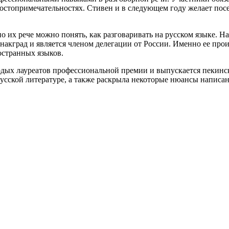
достопримечательностях. Стивен и в следующем году желает посе
о их рече можно понять, как разговаривать на русском языке. 
 накград и является членом делегации от России. Именно ее пр
остранных языков.
дых лауреатов профессиональной премии и выпускается пекинск
русской литературе, а также раскрыла некоторые нюансы написан