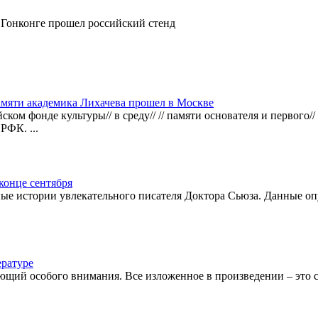
 Гонконге прошел российский стенд
амяти академика Лихачева прошел в Москве
ском фонде культуры// в среду// // памяти основателя и первого/
 РФК. ...
конце сентября
ые истории увлекательного писателя Доктора Сьюза. Данные опу
ературе
щий особого внимания. Все изложенное в произведении – это со