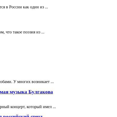
я в России как один из ...
 что такое поэзия из ...
бами. У многих возникает ...
мая музыка Булгакова
ный концерт, который имел ...
 российский стенд