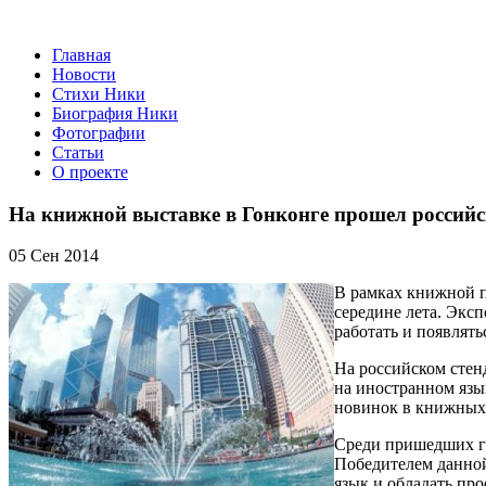
Главная
Новости
Стихи Ники
Биография Ники
Фотографии
Статьи
О проекте
На книжной выставке в Гонконге прошел российс
05 Сен 2014
В рамках книжной п
середине лета. Экс
работать и появлят
На российском стен
на иностранном язы
новинок в книжных 
Среди пришедших го
Победителем данной
язык и обладать пр