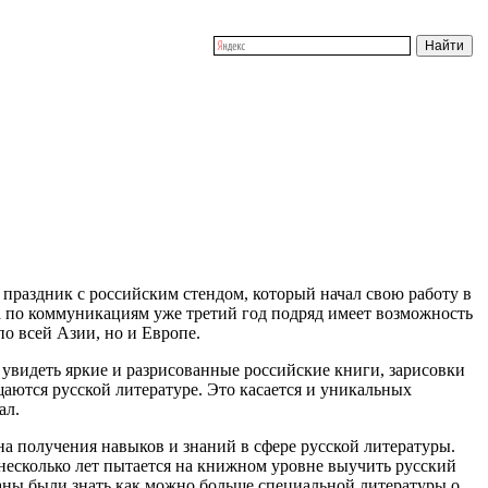
раздник с российским стендом, который начал свою работу в
ва по коммуникациям уже третий год подряд имеет возможность
о всей Азии, но и Европе.
увидеть яркие и разрисованные российские книги, зарисовки
аются русской литературе. Это касается и уникальных
ал.
а получения навыков и знаний в сфере русской литературы.
несколько лет пытается на книжном уровне выучить русский
аны были знать как можно больше специальной литературы о