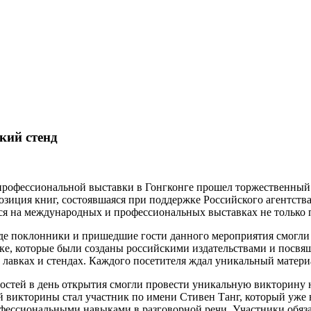
кий стенд
рофессиональной выставки в Гонгконге прошел торжественный п
позиция книг, состоявшаяся при поддержке Российского агентст
ься на международных и профессиональных выставках не только п
де поклонники и пришедшие гости данного мероприятия смогли 
ке, которые были созданы российскими издательствами и посвящ
лавках и стендах. Каждого посетителя ждал уникальный матери
стей в день открытия смогли провести уникальную викторину н
 викторины стал участник по имени Стивен Танг, который уже 
офессиональными навыками в разговорной речи. Участники обяз