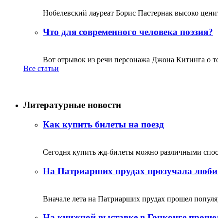
Нобелевский лауреат Борис Пастернак высоко ценитс
Что для современного человека поэзия?
Вот отрывок из речи персонажа Джона Китинга о том,
Все статьи
Литературные новости
Как купить билеты на поезд
Сегодня купить жд-билеты можно различными спосо
На Патриарших прудах прозучала люби
Вначале лета на Патриарших прудах прошел популяр
На книжной выставке в Гонконге прошел