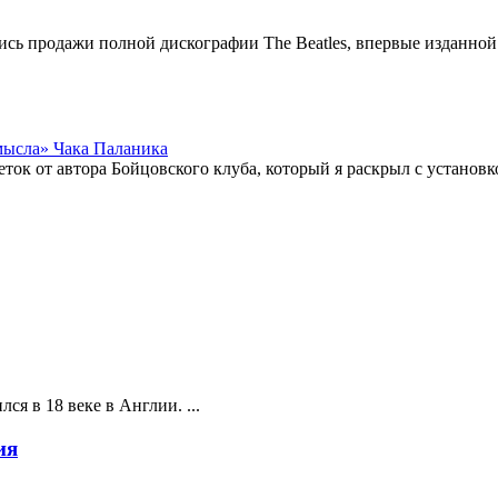
ись продажи полной дискографии The Beatles, впервые изданной 
мысла» Чака Паланика
еток от автора Бойцовского клуба, который я раскрыл с установ
ся в 18 веке в Англии. ...
ия