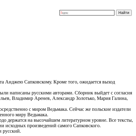
та Анджею Сапковскому. Кроме того, ожидается выход
 были написаны русскими авторами. Сборник выйдет с согласия
льев, Владимир Аренев, Александр Золотько, Мария Галина,
средственно с миром Ведьмака. Сейчас же польские издатели
щенного миру Ведьмака.
ердо держатся на высочайшем литературном уровне. Все тексты,
бии исходных произведений самого Сапковского.
и русский.