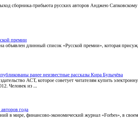
ыход сборника-трибьюта русских авторов Анджею Сапковскому
сской премии
а объявлен длинный список «Русской премии», которая присужд
публикованы ранее неизвестные рассказы Кира Булычёва
здательство АСТ, которое советует читателям купить электронн
012. Человек из ...
 авторов года
ий в мире, финансово-экономический журнал «Forbes», в своем 