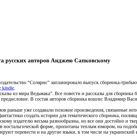
та русских авторов Анджею Сапковскому
 издательство “Солярис” запланировало выпуск сборника-трибью
r kindle
.
сказы из мира Ведьмака”. Все повести и рассказы для сборника
 предисловие. В состав авторов сборника вошли: Владимир Васи
в раньше уже создавали похожие произведения, связанные непо
антастики создать истории для тематического сборника, посвя
скому издателю весьма разнообразны, но все они достойно и тв
и в ностальгической форме, пропитаны теплым юмором, на подо
руют перевести и на другие языки, в том числе на украинский 