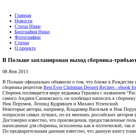
Главная
Новости
Стихи Ники
Биография Ники
Фотографии
Статьи
О проекте
В Польше запланирован выход сборника-трибью
08 Янв 2013
В Польше официально объявили о том, что ближе к Рождеству
сборника рецептов
Best Ever Christmas Dessert Recipes - ebook fo
Сборник посвящается миру ведьмака Геральта с названием “Рас
самого Анджея Сапковского, он пообещал написать к сборнику
Ник Перумов, Леонид Кудрявцев и Михаил Успенский.
Некоторые авторы, например, Владимир Васильев и Ник Перумо
попросили самых лучших, по их мнению, российских авторов ф
Достоверно известно, что произведения, предоставленные поль
написанные для сборника, исполнены как в поэтической, так 
По предварительным данным известно, что данную книгу плани