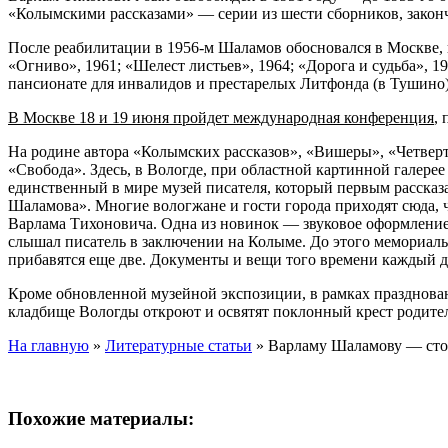
«Колымскими рассказами» — серии из шести сборников, законч
После реабилитации в 1956-м Шаламов обосновался в Москве, 
«Огниво», 1961; «Шелест листьев», 1964; «Дорога и судьба», 
пансионате для инвалидов и престарелых Литфонда (в Тушино),
В Москве 18 и 19 июня пройдет международная конференция
,
На родине автора «Колымских рассказов», «Вишеры», «Четверт
«Свобода». Здесь, в Вологде, при областной картинной галере
единственный в мире музей писателя, который первым рассказа
Шаламова». Многие вологжане и гости города приходят сюда, 
Варлама Тихоновича. Одна из новинок — звуковое оформление э
слышал писатель в заключении на Колыме. До этого мемориальн
прибавятся еще две. Документы и вещи того времени каждый д
Кроме обновленной музейной экспозиции, в рамках празднова
кладбище Вологды откроют и освятят поклонный крест родит
На главную
»
Литературные статьи
»
Варламу Шаламову — сто
Похожие материалы: