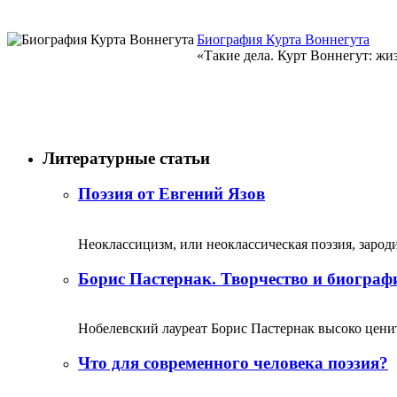
Биография Курта Воннегута
«Такие дела. Курт Воннегут: жи
Литературные статьи
Поэзия от Евгений Язов
Неоклассицизм, или неоклассическая поэзия, зародил
Борис Пастернак. Творчество и биограф
Нобелевский лауреат Борис Пастернак высоко ценитс
Что для современного человека поэзия?