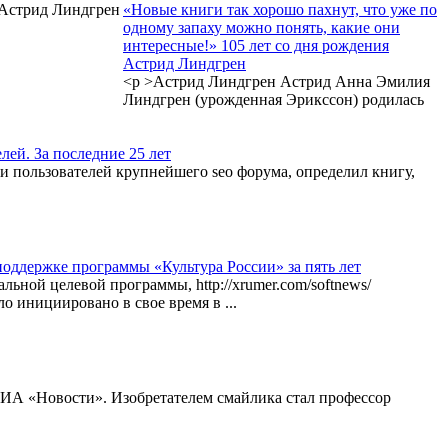
«Новые книги так хорошо пахнут, что уже по
одному запаху можно понять, какие они
интересные!» 105 лет со дня рождения
Астрид Линдгрен
<p >Астрид Линдгрен Астрид Анна Эмилия
Линдгрен (урожденная Эрикссон) родилась
лей. За последние 25 лет
и пользователей крупнейшего seo форума, определил книгу,
оддержке программы «Культура России» за пять лет
ьной целевой программы, http://xrumer.com/softnews/
 инициировано в свое время в ...
 РИА «Новости». Изобретателем смайлика стал профессор