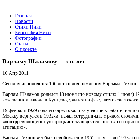
Главная
Новости
Стихи Ники
Биография Ники
Фотографии
Статьи
О проекте
Варламу Шаламову — сто лет
16 Апр 2011
Сегодня исполняется 100 лет со дня рождения Варлама Тихонов
Варлам Шаламов родился 18 июня (по новому стилю 1 июля) 1
кожевенном заводе в Кунцево, учился на факультете советского
19 февраля 1929 года его арестовали за участие в работе под
Москву вернулся в 1932-м, начал сотрудничать с рядом столичн
«контрреволюционную троцкистскую деятельность» его пригово
агитацию».
Варлам Тихонович был освобожден в 1951 году — до 1953-го о