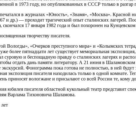
енной в 1973 году, но опубликованных в СССР только в разгар 
печатался в журналах «Юность», «Знамя», «Москва». Красной ни
1967 и др.) — проходит трагический опыт сталинских лагерей. 
 скончался 17 января 1982 года и был похоронен на Кунцевском
 посвященная творчеству писателя.
ой Вологды», «Очерков преступного мира» и «Колымских тетрад
е уже более пятнадцати лет существует мемориальная экспозиция
л суровую и беспощадную правду о сталинских лагерях и распола
чтобы отдать дань памяти литератору. А 21 июня в Шаламовском
кскурсий. Фонограмма пока готова не полностью, в ней будут з
ая экспозиция писателя находилась только в одной комнате. Те
ень приносят вологжане и присылают со всей России те, кому д
ния юбилея писателя областной кукольный театр представит сп
елям Варлама Тихоновича Шаламова.
 лет