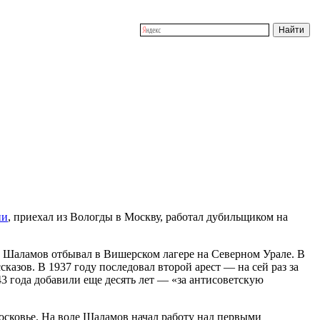
ни
, приехал из Вологды в Москву, работал дубильщиком на
а) Шаламов отбывал в Вишерском лагере на Северном Урале. В
казов. В 1937 году последовал второй арест — на сей раз за
3 года добавили еще десять лет — «за антисоветскую
осковье. На воле Шаламов начал работу над первыми