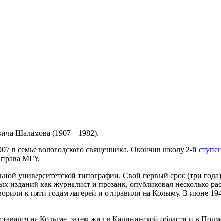
ича Шаламова (1907 – 1982).
907 в семье вологодского священника. Окончив школу 2-й
ступе
 права МГУ.
польной университетской типографии. Свой первый срок (три год
ых изданий как журналист и прозаик, опубликовал несколько расс
рили к пяти годам лагерей и отправили на Колыму. В июне 194
ставался на Колыме, затем жил в Калининской области и в Подм