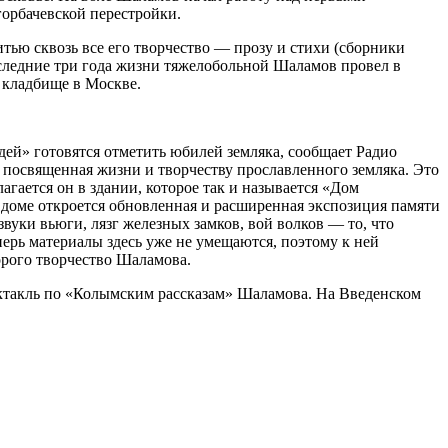
горбачевской перестройки.
тью сквозь все его творчество — прозу и стихи (сборники
Последние три года жизни тяжелобольной Шаламов провел в
 кладбище в Москве.
ей» готовятся отметить юбилей земляка, сообщает Радио
, посвященная жизни и творчеству прославленного земляка. Это
гается он в здании, которое так и называется «Дом
 доме откроется обновленная и расширенная экспозиция памяти
вуки вьюги, лязг железных замков, вой волков — то, что
перь материалы здесь уже не умещаются, поэтому к ней
орого творчество Шаламова.
ектакль по «Колымским рассказам» Шаламова. На Введенском