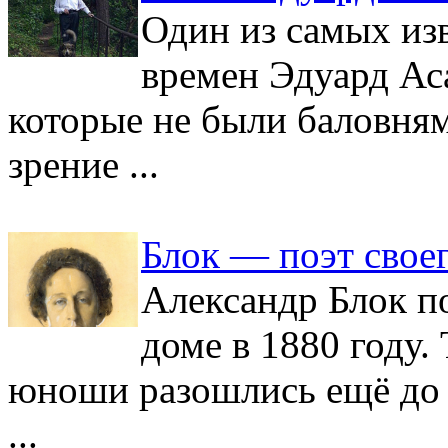
Один из самых из
времен Эдуард Ас
которые не были баловням
зрение ...
Блок — поэт свое
Александр Блок по
доме в 1880 году.
юноши разошлись ещё до е
...