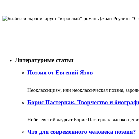
Литературные статьи
Поэзия от Евгений Язов
Неоклассицизм, или неоклассическая поэзия, зародил
Борис Пастернак. Творчество и биограф
Нобелевский лауреат Борис Пастернак высоко ценитс
Что для современного человека поэзия?