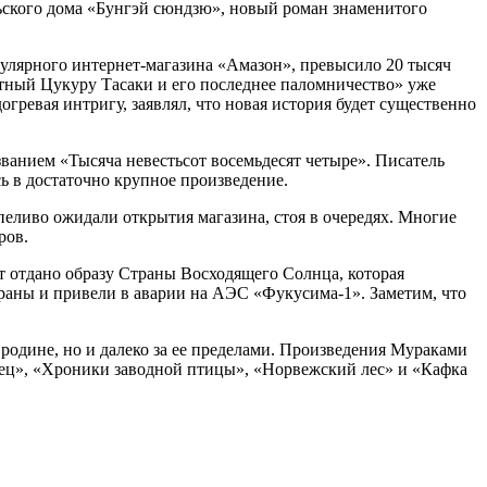
ского дома «Бунгэй сюндзю», новый роман знаменитого
пулярного интернет-магазина «Амазон», превысило 20 тысяч
етный Цукуру Тасаки и его последнее паломничество» уже
гревая интригу, заявлял, что новая история будет существенно
званием «Тысяча невестьсот восемьдесят четыре». Писатель
ь в достаточно крупное произведение.
пеливо ожидали открытия магазина, стоя в очередях. Многие
ров.
ет отдано образу Страны Восходящего Солнца, которая
траны и привели в аварии на АЭС «Фукусима-1». Заметим, что
родине, но и далеко за ее пределами. Произведения Мураками
овец», «Хроники заводной птицы», «Норвежский лес» и «Кафка