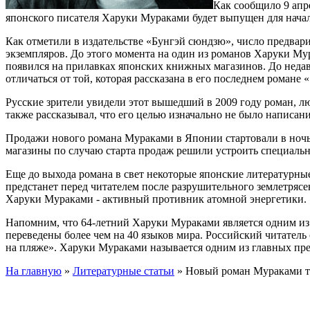
Как сообщило 9 ап
японского писателя Харуки Мураками будет выпущен для нача
Как отметили в издательстве «Бунгэй сюндзю», число предвар
экземпляров. До этого момента на один из романов Харуки Му
появился на прилавках японских книжных магазинов. До недавне
отличаться от той, которая рассказана в его последнем романе 
Русские зрители увидели этот вышедший в 2009 году роман, лю
также рассказывал, что его целью изначально не было написан
Продажи нового романа Мураками в Японии стартовали в ночь н
магазины по случаю старта продаж решили устроить специальн
Еще до выхода романа в свет некоторые японские литературные
предстанет перед читателем после разрушительного землетрясе
Харуки Мураками - активный противник атомной энергетики.
Напомним, что 64-летний Харуки Мураками является одним из с
переведены более чем на 40 языков мира. Российский читател
на пляже». Харуки Мураками называется одним из главных пре
На главную
»
Литературные статьи
»
Новый роман Мураками 