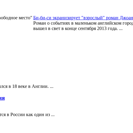
Би-би-си экранизирует "взрослый" роман Джоан
Роман о событиях в маленьком английском город
вышел в свет в конце сентября 2013 года. ...
ся в 18 веке в Англии. ...
ия
я в России как один из ...