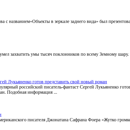
а с названием«Объекты в зеркале заднего вида» был презентован
сумел захватить умы тысяч поклонников по всему Земному шару.
гей Лукьяненко готов представить свой новый роман
улярный российский писатель-фантаст Сергей Лукьяненко гото
ан. Подобная информация ...
н
ериканского писателя Джонатана Сафрана Фоера «Жутко громко и