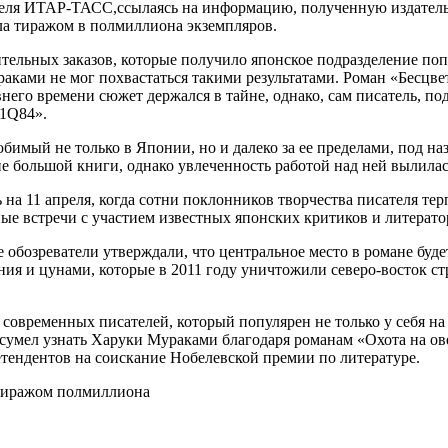
реля ИТАР-ТАСС,ссылаясь на информацию, полученную издатель
ла тиражом в полмиллиона экземпляров.
ительных заказов, которые получило японское подразделение по
раками не мог похвастаться такими результатами. Роман «Бесцв
го времени сюжет держался в тайне, однако, сам писатель, подо
«1Q84».
бимый не только в Японии, но и далеко за ее пределами, под на
ие большой книги, однако увлеченность работой над ней вылилас
а 11 апреля, когда сотни поклонников творчества писателя тер
ые встречи с участием известных японских критиков и литерато
 обозреватели утверждали, что центральное место в романе буд
ния и цунами, которые в 2011 году уничтожили северо-восток с
овременных писателей, который популярен не только у себя на 
ь сумел узнать Харуки Мураками благодаря романам «Охота на 
тендентов на соискание Нобелевской премии по литературе.
тиражом полмиллиона