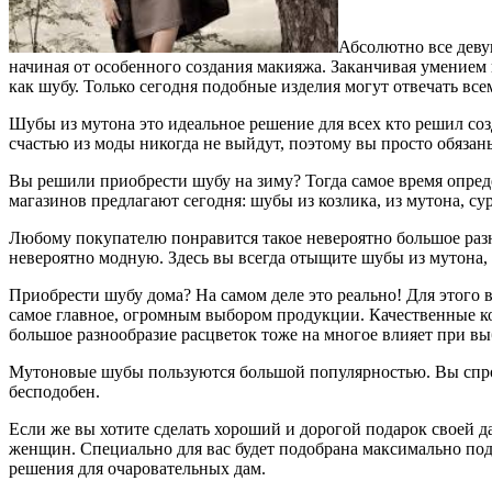
Абсолютно все деву
начиная от особенного создания макияжа. Заканчивая умением 
как шубу. Только сегодня подобные изделия могут отвечать в
Шубы из мутона это идеальное решение для всех кто решил со
счастью из моды никогда не выйдут, поэтому вы просто обязан
Вы решили приобрести шубу на зиму? Тогда самое время опреде
магазинов предлагают сегодня: шубы из козлика, из мутона, су
Любому покупателю понравится такое невероятно большое разн
невероятно модную. Здесь вы всегда отыщите шубы из мутона, 
Приобрести шубу дома? На самом деле это реально! Для этого
самое главное, огромным выбором продукции. Качественные ко
большое разнообразие расцветок тоже на многое влияет при вы
Мутоновые шубы пользуются большой популярностью. Вы спроси
бесподобен.
Если же вы хотите сделать хороший и дорогой подарок своей д
женщин. Специально для вас будет подобрана максимально подх
решения для очаровательных дам.