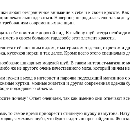
шки любят безграничное внимание к себе и к своей красоте. Ка
привлекательно одеваться. Наверное, не родилась еще такая дев
сем требованиям современных женщин.
здать себе поистине дорогой вид. К выбору шуб всегда необход
ы иметь в своем большом гардеробе этот элемент красоты.
лится с её внешним видом, с материалом отделки, с цветом и д
рка, кусочков норки и так далее. Кроме всего этого специально
ообразие шикарных моделей шуб. В таком интернет-магазине мо
либо же из другого очень качественного меха, который ничем н
 вам нужен выход в интернет и парочка подходящий магазинов с 
жаные куртки, модные жилетки и другая современная одежда буд
боре подходящего объекта.
те почему? Ответ очевиден, так как именно они отвечают всем
аме, то самое время приобрести стильную шубку из мутона. Нат
одящая меховая шуба, что будет сидеть непревзойденно. Женски