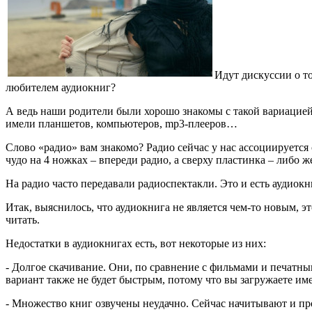
Идут дискуссии о т
любителем аудиокниг?
А ведь наши родители были хорошо знакомы с такой вариацией
имели планшетов, компьютеров, mp3-плееров…
Слово «радио» вам знакомо? Радио сейчас у нас ассоциируется
чудо на 4 ножках – впереди радио, а сверху пластинка – либо ж
На радио часто передавали радиоспектакли. Это и есть аудиок
Итак, выяснилось, что аудиокнига не является чем-то новым, э
читать.
Недостатки в аудиокнигах есть, вот некоторые из них:
- Долгое скачивание. Они, по сравнение с фильмами и печатны
вариант также не будет быстрым, потому что вы загружаете им
- Множество книг озвучены неудачно. Сейчас начитывают и про