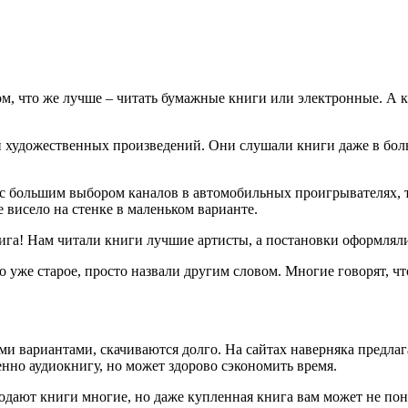
ом, что же лучше – читать бумажные книги или электронные. А к
 художественных произведений. Они слушали книги даже в боль
 с большим выбором каналов в автомобильных проигрывателях, т
е висело на стенке в маленьком варианте.
нига! Нам читали книги лучшие артисты, а постановки оформлял
то уже старое, просто назвали другим словом. Многие говорят, ч
ми вариантами, скачиваются долго. На сайтах наверняка предлаг
енно аудиокнигу, но может здорово сэкономить время.
дают книги многие, но даже купленная книга вам может не понра