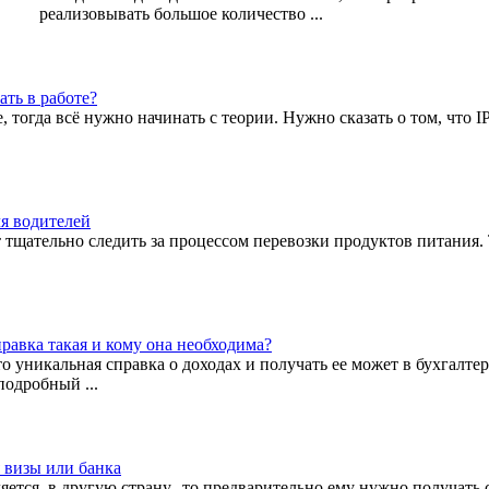
реализовывать большое количество ...
ать в работе?
, тогда всё нужно начинать с теории. Нужно сказать о том, что IP
я водителей
т тщательно следить за процессом перевозки продуктов питания.
правка такая и кому она необходима?
о уникальная справка о доходах и получать ее может в бухгалте
подробный ...
я визы или банка
ляется в другую страну, то предварительно ему нужно получать