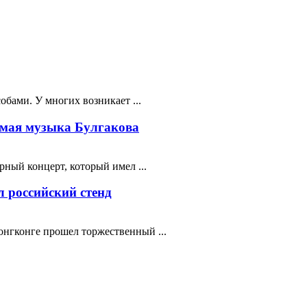
бами. У многих возникает ...
мая музыка Булгакова
ный концерт, который имел ...
 российский стенд
нгконге прошел торжественный ...