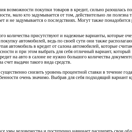
ния возможности покупки товаров в кредит, сильно разошлась по
сти, мало кто задумывается от том, действительно ли полезна та
т и не задумывается о последствиях. Могут также понадобится 
ьшого количества присутствуют и надежные варианты, которые оч
покупку автомобилей, ведь по своей сути они также располагаю
пая автомобиль в кредит от салона автомобилей, которые считаю
асности и при этом выбрать для себя отличный вариант, который
кредит на авто в салоне не нужно большого количества документо
а счет выдачи такого вида средств.
существенно снизить уровень процентной ставки в течение года,
бенности очень значимо. Выбрав для себя подходящий вариант кр
се умы человечества и постепенно начинает расширять свои облас