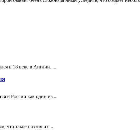
рой бывает очень сложно за ними уследить, что создает небольш
ся в 18 веке в Англии. ...
ия
я в России как один из ...
 что такое поэзия из ...