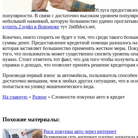
Услуга предоставле
популярности. В связи с достаточно высоким уровнем популярно
небольшой наживкой, которую большинство удачно проглатывае
купить 2 ндфл в Воронеже
тут 2ndfldocs.net.
Конечно, никто спорить не будет о том, что среди такого бол
суммы денег. Предоставление кредитной помощи разошлось на 
которая заставляет большинство применять жесткие меры. Поку
того, что пользователь может существенно снизить уровень оп
нужно. Стоит отметить тот факт, что для того чтобы получить 
справки о доходах, что позволит принять решение кредиторам н
Производя первый взнос за автомобиль, пользователь способен 
достаточно меньшим, чем в любых других ситуациях, что в осо
попасться на уловку мошеннического вида.
На главную
»
Разное
»
Сложности покупки авто в кредит
Похожие материалы:
Риск покупки авто через интернет
Всемирная сеть интернет плотно захватила в