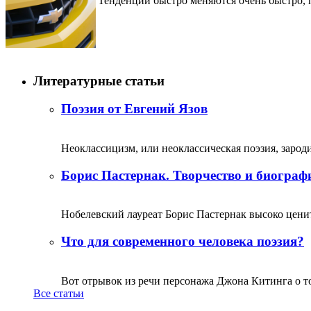
Тенденции быстро меняются очень быстро, по
Литературные статьи
Поэзия от Евгений Язов
Неоклассицизм, или неоклассическая поэзия, зародил
Борис Пастернак. Творчество и биограф
Нобелевский лауреат Борис Пастернак высоко ценитс
Что для современного человека поэзия?
Вот отрывок из речи персонажа Джона Китинга о том,
Все статьи