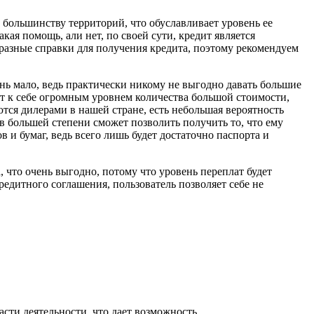
 большинству территорий, что обуславливает уровень ее
кая помощь, али нет, по своей сути, кредит является
разные справки для получения кредита, поэтому рекомендуем
ень мало, ведь практически никому не выгодно давать большие
т к себе огромным уровнем количества большой стоимости,
тся дилерами в нашей стране, есть небольшая вероятность
 в большей степени сможет позволить получить то, что ему
в и бумаг, ведь всего лишь будет достаточно паспорта и
 что очень выгодно, потому что уровень переплат будет
едитного соглашения, пользователь позволяет себе не
ти деятельности, что дает возможность ...