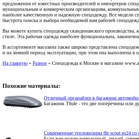
предложения от известных производителей и импортеров спец
муниципальным и коммерческим организациям, коммунальным 
наиболее качественную и надежную спецодежду. Все модели сп
быстрота поиска и выбора необходимой вам рабочей спецодежд
Вы можете купить спецодежду скандинавского производства, к
стиле. Эта рабочая одежда наиболее функциональна, лаконична
В ассортименте магазина также широко представлена спецодеж
и на зимний период эксплуатации, при этом она выполнена в 
На главную
»
Разное
»
Спецодежда в Москве в магазине www.ac
Похожие материалы:
Отличный органайзер в багажник автомобиля
Багажник Thule - это две поперечины или д
Современные тепловизоры flir scout ps24 со
Если вам нужен компактный, легкий, соврем