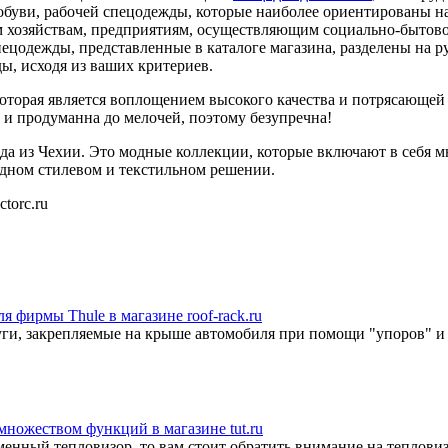
обуви, рабочей спецодежды, которые наиболее ориентированы н
хозяйствам, предприятиям, осуществляющим социально-бытово
ецодежды, представленные в каталоге магазина, разделены на р
ы, исходя из ваших критериев.
оторая является воплощением высокого качества и потрясающей
 и продуманна до мелочей, поэтому безупречна!
да из Чехии. Это модные коллекции, которые включают в себя 
одном стилевом и текстильном решении.
torc.ru
 фирмы Thule в магазине roof-rack.ru
уги, закрепляемые на крыше автомобиля при помощи "упоров" и 
 множеством функций в магазине tut.ru
енный тепловизор, то вам стоит обратить внимание на тепловизо