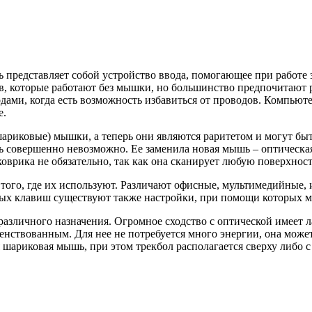
представляет собой устройство ввода, помогающее при работе 
в, которые работают без мышки, но большинство предпочитают 
дами, когда есть возможность избавиться от проводов. Компью
е.
(шариковые) мышки, а теперь они являются раритетом и могут бы
ть совершенно невозможно. Ее заменила новая мышь – оптическая
коврика не обязательно, так как она сканирует любую поверхност
 того, где их используют. Различают офисные, мультимедийные
ных клавиш существуют также настройки, при помощи которых м
зличного назначения. Огромное сходство с оптической имеет 
шенствованным. Для нее не потребуется много энергии, она мож
шариковая мышь, при этом трекбол располагается сверху либо с