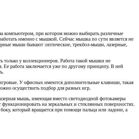
за компьютером, при котором можно выбирать различные
работать именно с мышкой. Сейчас мышка по сути является не
терные мыши бывают :оптические, трекбол-мыши, лазерные,
ть только у коллекционеров. Работа такой мышки не
. Ее работа заключается уже по другому принципу. В ней
ь.
, игровые. У офисных имеются дополнительные клавиши, такая
ожно осуществить подбор для разных игр.
лазерная мышь, имеющая вместо светодиодной фотокамеры
ет функционировать на зеркальных и стеклянных поверхностях.
 боку, который вращается при помощи пальца или ладони, а