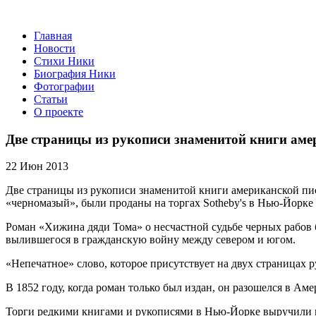
Главная
Новости
Стихи Ники
Биография Ники
Фотографии
Статьи
О проекте
Две страницы из рукописи знаменитой книги ам
22 Июн 2013
Две страницы из рукописи знаменитой книги американской пи
«черномазый», были проданы на торгах Sotheby's в Нью-Йорке 
Роман «Хижина дяди Тома» о несчастной судьбе черных рабов 
вылившегося в гражданскую войну между севером и югом.
«Непечатное» слово, которое присутствует на двух страницах
В 1852 году, когда роман только был издан, он разошелся в Ам
Торги редкими книгами и рукописями в Нью-Йорке выручили в