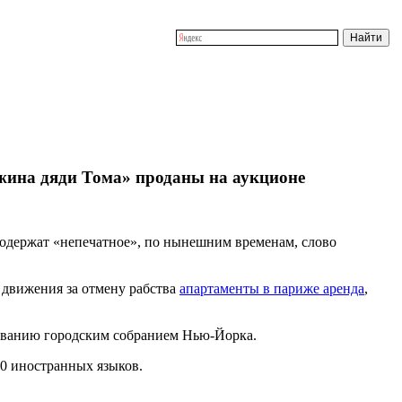
жина дяди Тома» проданы на аукционе
одержат «непечатное», по нынешним временам, слово
 движения за отмену рабства
апартаменты в париже аренда
,
ьзованию городским собранием Нью-Йорка.
20 иностранных языков.