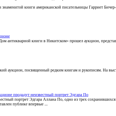
и знаменитой книги американской писательницы Гарриет Бичер
ционе
«Дом антикварной книги в Никитском» прошел аукцион, предста
ский аукцион, посвященный редким книгам и рукописям. На вы
кционе продадут неизвестный портрет Эдгара По
естный портрет Эдгара Аллана По, одно из трех сохранившихся
тавлен публике впервые ...