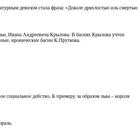
турным девизом стала фраза: «Доколе дряхлостью иль смертью
амьи, Ивана Андреевича Крылова. В баснях Крылова учтен
ные, иронические басни К.Пруткова.
 социальное действо. К примеру, за образом льва – короля
ораль.