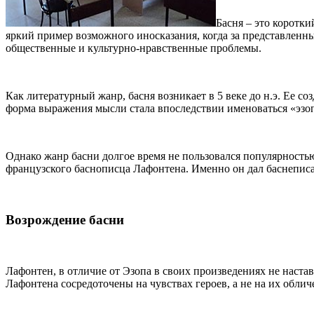
Басня – это коротк
яркий пример возможного иносказания, когда за представле
общественные и культурно-нравственные проблемы.
Как литературный жанр, басня возникает в 5 веке до н.э. Ее с
форма выражения мысли стала впоследствии именоваться «эзо
Однако жанр басни долгое время не пользовался популярностью
французского баснописца Лафонтена. Именно он дал баснепис
Возрождение басни
Лафонтен, в отличие от Эзопа в своих произведениях не наста
Лафонтена сосредоточены на чувствах героев, а не на их обл