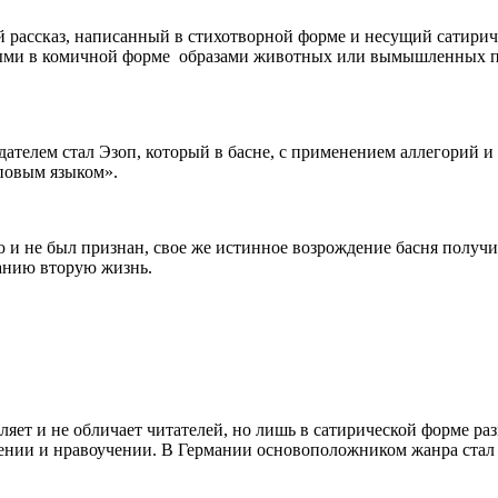
ий рассказ, написанный в стихотворной форме и несущий сатирич
нными в комичной форме образами животных или вымышленных п
оздателем стал Эзоп, который в басне, с применением аллегорий 
повым языком».
 и не был признан, свое же истинное возрождение басня получи
анию вторую жизнь.
вляет и не обличает читателей, но лишь в сатирической форме 
ичении и нравоучении. В Германии основоположником жанра стал