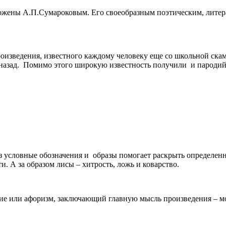
ложены А.П.Сумароковым. Его своеобразным поэтическим, литера
произведения, известного каждому человеку еще со школьной ск
назад. Помимо этого широкую известность получили и пародий
 условные обозначения и образы помогает раскрыть определенное
и. А за образом лисы – хитрость, ложь и коварство.
ние или афоризм, заключающий главную мысль произведения – м