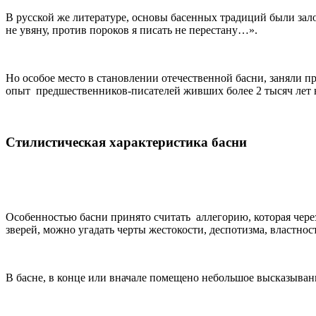
В русской же литературе, основы басенных традиций были за
не увяну, против пороков я писать не перестану…».
Но особое место в становлении отечественной басни, заняли 
опыт предшественников-писателей живших более 2 тысяч лет 
Стилистическая характеристика басни
Особенностью басни принято считать аллегорию, которая через
зверей, можно угадать черты жестокости, деспотизма, властност
В басне, в конце или вначале помещено небольшое высказыва