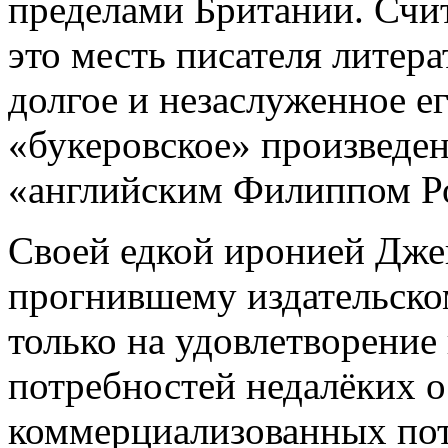
пределами Британии. Счит
это месть писателя литер
долгое и незаслуженное ег
«букеровское» произведен
«английским Филиппом Р
Своей едкой иронией Дже
прогнившему издательском
только на удовлетворени
потребностей недалёких о
коммерциализованных пот