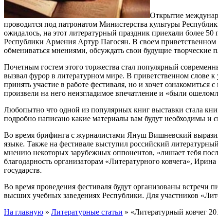
Открытие междунаро
проводится под патронатом Министерства культуры Республик
ожидалось, на этот литературный праздник приехали более 50 
Республики Армения Артур Пагосян. В своем приветственном сл
обмениваться мнениями, обсуждать свои будущие творческие п
Почетным гостем этого торжества стал популярный современн
вызвал фурор в литературном мире. В приветственном слове к 
принять участие в работе фестиваля, но и хочет ознакомиться 
произвели на него неизгладимое впечатление и «были ошело
Любопытно что одной из популярных книг выставки стала книга
подробно написано какие материалы вам будут необходимы и ск
Во время брифинга с журналистами Януш Вишневский выразил 
языке. Также на фестивале выступил российский литературный
мнению некоторых зарубежных оппонентов, «лишает тебя после
благодарность организаторам «Литературного ковчега», Ирина 
государств.
Во время проведения фестиваля будут организованы встречи пи
высших учебных заведениях Республики. Для участников «Лит
На главную
»
Литературные статьи
»
«Литературный ковчег 20