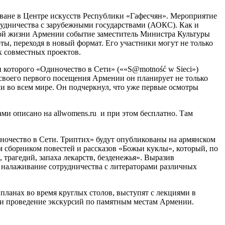
ване в Центре искусств Республики «Гафесчян». Мероприятие
рудничества с зарубежными государствами (АОКС). Как и
ной жизни Армении событие заместитель Министра Культуры
ы, переходя в новый формат. Его участники могут не только
х совместных проектов.
которого «Одиночество в Сети» (««S@motność w Sieci»)
 своего первого посещения Армении он планирует не только
ми во всем мире. Он подчеркнул, что уже первые осмотры
ми описано на allwomens.ru и при этом бесплатно. Там
ночество в Сети. Триптих» будут опубликованы на армянском
 сборником повестей и рассказов «Божьи куклы», который, по
трагедий, запаха лекарств, безденежья». Выразив
и налаживание сотрудничества с литераторами различных
планах во время круглых столов, выступят с лекциями в
ли проведение экскурсий по памятным местам Армении.