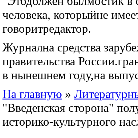
"Это
должен был
мостик в 
человека, который
не имее
говорит
редактор.
Журнал
на средства заруб
правительства России.
гра
в нынешнем году,
на выпу
На главную
»
Литературн
"Введенская сторона" по
историко-культурного нас