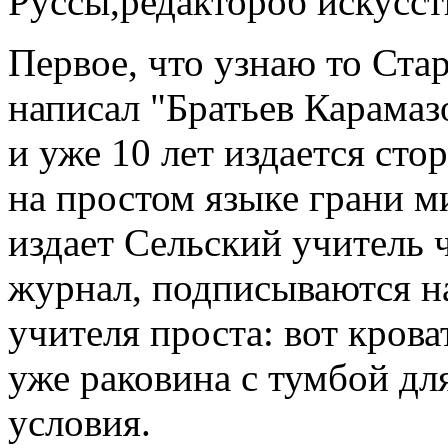
Руссы,
редактор
об искусст
Первое, что узнаю т
о Ста
написал "Братьев Карамаз
и уже 10 лет издается
сто
на простом языке
грани м
издает
Сельский учитель
журнал, подписываются н
учителя проста: вот кроват
уже раковина с тумбой для
условия.