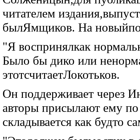
читателем издания,
выпуст
был
Ямщиков. На новый
п
"Я воспринял
как нормал
Было бы дико или ненорм
этот
считает
Локотьков.
Он поддерживает через И
авторы присылают ему по 
складывается как будто са