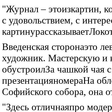
"Журнал – это
из
картин, к
с удовольствием, с интере
картину
рассказывает
Локот
Введенская сторона
это ле
художник. Мастерскую и к
обустроил
За чашкой чая 
презентация
номера
На обл
Софийского собора, она о
"Здесь отличная
про модер