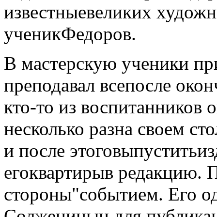
известные
великих художн
ученик
Федоров.
В мастерскую ученики пр
преподавал все
после окон
кто-то из воспитанников о
несколько раз
на своем ст
и после этого
выпустить
из
его
квартиры
в редакцию. 
стороны"
событием. Его о
Солженицын,
для публика