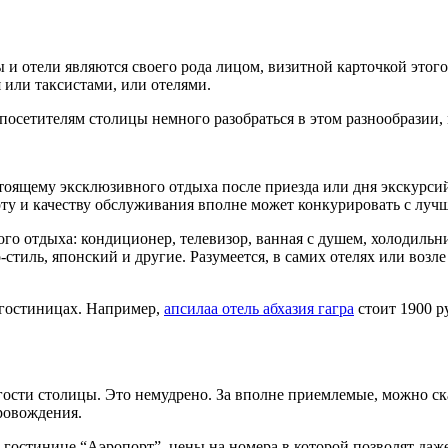
 и отели являются своего рода лицом, визитной карточкой этого
 или таксистами, или отелями.
посетителям столицы немного разобраться в этом разнообразии,
тоящему эксклюзивного отдыха после приезда или дня экскурсий.
ту и качеству обслуживания вполне может конкурировать с луч
ного отдыха: кондиционер, телевизор, ванная с душем, холодиль
-стиль, японский и другие. Разумеется, в самих отелях или возл
х гостиницах. Например,
апсилаа отель абхазия гагра
стоит 1900 р
ости столицы. Это немудрено. За вполне приемлемые, можно ска
ровождения.
 гостинице “Аэропорт”, цены на номера в которой позволят даж