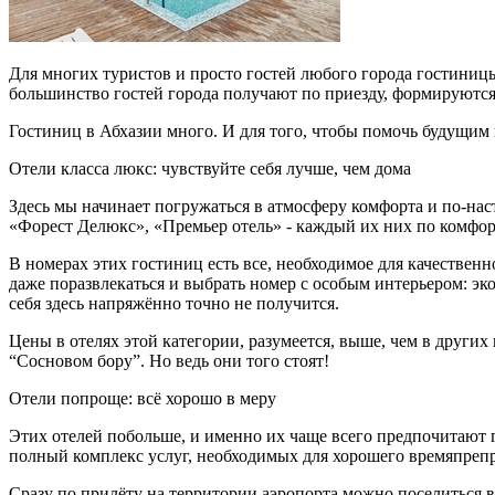
Для многих туристов и просто гостей любого города гостиницы
большинство гостей города получают по приезду, формируются
Гостиниц в Абхазии много. И для того, чтобы помочь будущим 
Отели класса люкс: чувствуйте себя лучше, чем дома
Здесь мы начинает погружаться в атмосферу комфорта и по-нас
«Форест Делюкс», «Премьер отель» - каждый их них по комфор
В номерах этих гостиниц есть все, необходимое для качествен
даже поразвлекаться и выбрать номер с особым интерьером: эко
себя здесь напряжённо точно не получится.
Цены в отелях этой категории, разумеется, выше, чем в други
“Сосновом бору”. Но ведь они того стоят!
Отели попроще: всё хорошо в меру
Этих отелей побольше, и именно их чаще всего предпочитают г
полный комплекс услуг, необходимых для хорошего времяпреп
Сразу по прилёту на территории аэропорта можно поселиться в