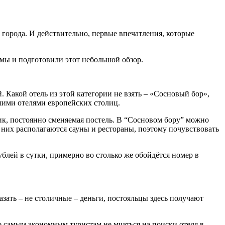
 города. И действительно, первые впечатления, которые
 мы и подготовили этот небольшой обзор.
 Какой отель из этой категории не взять – «Сосновый бор»,
шими отелями европейских столиц.
ник, постоянно сменяемая постель. В “Сосновом бору” можно
е них располагаются сауны и рестораны, поэтому почувствовать
ублей в сутки, примерно во столько же обойдётся номер в
зать – не столичные – деньги, постояльцы здесь получают
е самым экономным туристам не мчаться на поиски отеля в