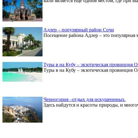
Бали является еще одним местом, где при в
Адлер – популярный район Сочи
Посещение района Адлер – это популярная 
Туры в на Кубу – экзотическая провинция 
Туры в на Кубу – экзотическая провинция О
Черногория –отдых для искушеннных.
Здесь найдутся и красоты природы, и много