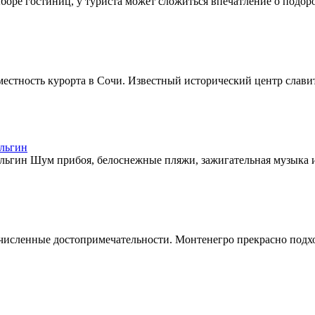
ыборе гостиниц, у туриста может сложиться впечатление о подор
местность курорта в Сочи. Известный исторический центр слави
Ольгин
льгин Шум прибоя, белоснежные пляжи, зажигательная музыка и
численные достопримечательности. Монтенегро прекрасно подход