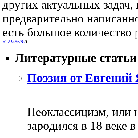
других актуальных задач, 
предварительно написанно
есть большое количество р
«
1
2
3
4
5
6
7
8
9
Литературные статьи
Поэзия от Евгений 
Неоклассицизм, или н
зародился в 18 веке в 