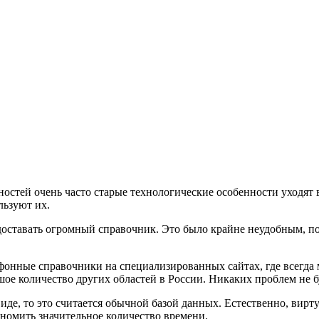
ностей очень часто старые технологические особенности уходя
льзуют их.
доставать огромный справочник. Это было крайне неудобным, п
ефонные справочники на специализированных сайтах, где всегда
шое количество других областей в России. Никаких проблем не б
иде, то это считается обычной базой данных. Естественно, ви
номить значительное количество времени.