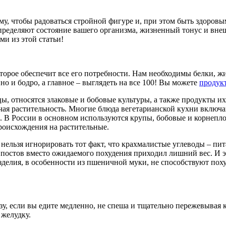
му, чтобы радоваться стройной фигуре и, при этом быть здоров
ределяют состояние вашего организма, жизненный тонус и внеш
и из этой статьи!
торое обеспечит все его потребности. Нам необходимы белки, ж
о и бодро, а главное – выглядеть на все 100! Вы можете
продук
ы, относятся злаковые и бобовые культуры, а также продукты их
очая растительность. Многие блюда вегетарианской кухни включ
. В России в основном используются крупы, бобовые и корнепл
роисхождения на растительные.
 нельзя игнорировать тот факт, что крахмалистые углеводы – пи
 постов вместо ожидаемого похудения приходил лишний вес. И э
делия, в особенности из пшеничной муки, не способствуют поху
у, если вы едите медленно, не спеша и тщательно пережевывая 
 желудку.