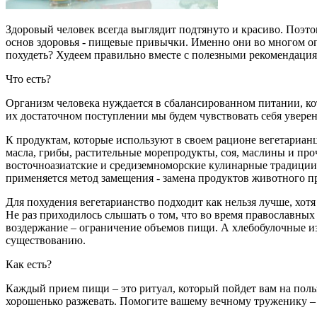
Здоровый человек всегда выглядит подтянуто и красиво. Поэто
основ здоровья - пищевые привычки. Именно они во многом оп
похудеть? Худеем правильно вместе с полезными рекомендациям
Что есть?
Организм человека нуждается в сбалансированном питании, ко
их достаточном поступлении мы будем чувствовать себя уверенн
К продуктам, которые используют в своем рационе вегетарианц
масла, грибы, растительные морепродукты, соя, маслины и пр
восточноазиатские и средиземноморские кулинарные традиции
применяется метод замещения - замена продуктов животного п
Для похудения вегетарианство подходит как нельзя лучше, хотя
Не раз приходилось слышать о том, что во время православных
воздержание – ограничение объемов пищи. А хлебобулочные из
существованию.
Как есть?
Каждый прием пищи – это ритуал, который пойдет вам на польз
хорошенько разжевать. Помогите вашему вечному труженику –