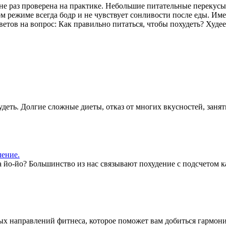
а не раз проверена на практике. Небольшие питательные перекус
ом режиме всегда бодр и не чувствует сонливости после еды. Име
ветов на вопрос: Как правильно питаться, чтобы похудеть? Худе
деть. Долгие сложные диеты, отказ от многих вкусностей, заняти
ение.
а йо-йо? Большинство из нас связывают похудение с подсчетом ка
х направлений фитнеса, которое поможет вам добиться гармоничн