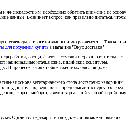
ым и жизнерадостным, необходимо обратить внимание на основу
ние данные. Возникает вопрос: как правильно питаться, чтобы
иры, углеводы, а также витамины и микроэлементы. Только при
ты для похудения купить
в магазине "Вкус доставка".
 переработки, овощи, фрукты, семечки и орехи, растительные
ают национальные итальянские, индийские рецептуры,
оды. В процессе готовки общеизвестных блюд широко
тательная основа вегетарианского стола достаточно калорийны.
то не удивительно, ведь посты предполагают в первую очередь
дению, скорее наоборот, являются реальной угрозой стройному
куски. Организм переварит и гвозди, если бы можно было их