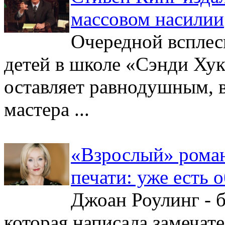
массовом насилии
Очередной всплес
детей в школе «Сэнди Хук
оставляет равнодушным, в
мастера ...
«Взрослый» роман
печати: уже есть 
Джоан Роулинг - б
которая написала замечат