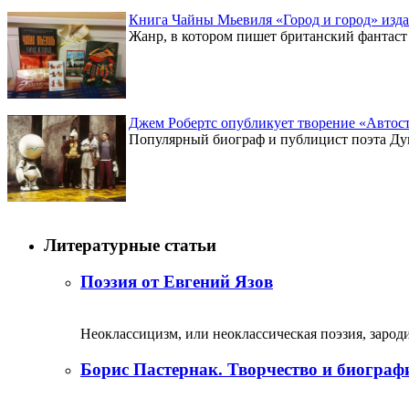
Книга Чайны Мьевиля «Город и город» изда
Жанр, в котором пишет британский фантаст 
Джем Робертс опубликует творение «Автост
Популярный биограф и публицист поэта Дуг
Литературные статьи
Поэзия от Евгений Язов
Неоклассицизм, или неоклассическая поэзия, зародил
Борис Пастернак. Творчество и биограф