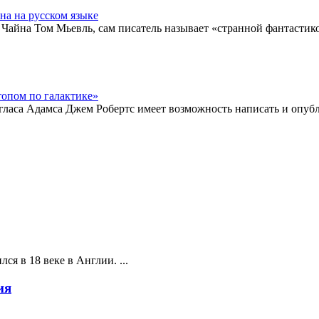
на на русском языке
Чайна Том Мьевль, сам писатель называет «странной фантастикой
опом по галактике»
ласа Адамса Джем Робертс имеет возможность написать и опубли
ся в 18 веке в Англии. ...
ия