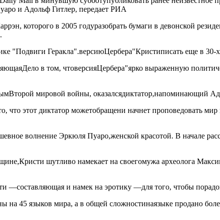
Daily Mail в минувшую субботу
публиковать ранее неизвестное 
уаро и Адольф Гитлер, передает РИА
аррэн, которого в 2005 году
разобрать бумаги в девонской резид
.
нике "Подвиги Геракла".
версию
Цербера"
Кристи
писать еще в 30-
ляющая
Дело в том, что
версия
Цербера"
ярко выраженную политиче
мым
Второй мировой войны, оказался
диктатор,
напоминающий Адо
о, что этот диктатор может
обращен
и начнет проповедовать мир 
душевное волнение Эркюля Пуаро,
женской красотой. В начале рас
нщине,
Кристи шутливо намекает на своего
мужа археолога Макс
ти —
составляющая и намек на эротику —
для того, чтобы порадо
ны на 45 языков мира, а в общей сложности
на
языке продано боле