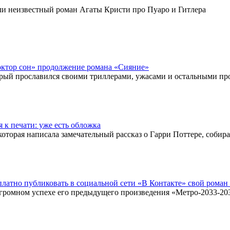
и неизвестный роман Агаты Кристи про Пуаро и Гитлера
ктор сон» продолжение романа «Сияние»
рый прославился своими триллерами, ужасами и остальными прои
 к печати: уже есть обложка
оторая написала замечательный рассказ о Гарри Поттере, собирае
латно публиковать в социальной сети «В Контакте» свой роман
огромном успехе его предыдущего произведения «Метро-2033-203