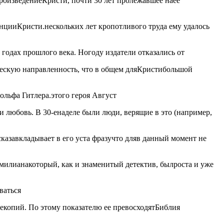
произведение
Кристи, почти 30 лет пролежавшее на
ее
енции
Кристи.
нескольких лет кропотливого труда ему удалось
х годах прошлого века. Но
году издатели отказались от
скую направленность, что в общем для
Кристи
большой
льфа Гитлера.
этого героя Август
и любовь. В 30-е
на
деле были люди, верящие в это (например,
сказа
вкладывает в его уста фразу
что для
в данный момент не
имилиана
который, как и знаменитый детектив, был
роста и уже
ваться
е
копий. По этому показателю ее превосходят
Библия