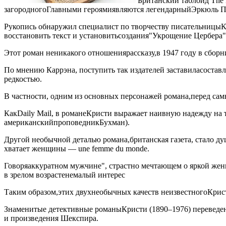
Британский таблоид The 
загородного
Главными героями
являются легендарный
Эркюль П
Рукопись обнаружил специалист по творчеству писательницы
К
восстановить текст и установить
создания
"Укрощение Цербера"
Этот роман не
никакого отношения
рассказу,
в 1947 году в сбор
По мнению Каррэна, поступить так издателей заставила
состав
редкостью.
В частности, одним из основных персонажей романа,
перед са
Как
Daily Mail, в романе
Кристи выражает наивную надежду на т
американский
проповедник
Бухман).
Другой необычной деталью романа,
британская газета, стало 
хватает женщины — une femme du monde.
Говоря
аккуратном мужчине", страстно мечтающем о яркой же
в зрелом возрасте
немалый интерес
Таким образом,
этих двух
необычных качеств неизвестного
Крис
Знаменитые детективные романы
Кристи (1890–1976) переведе
и произведения Шекспира.