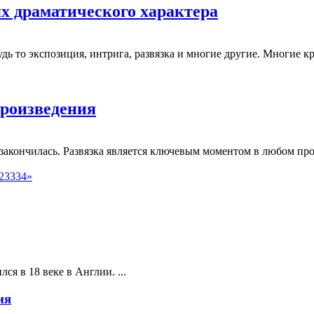
ях драматического характера
удь то экспозиция, интрига, развязка и многие другие. Многие 
произведения
закончилась. Развязка является ключевым моментом в любом пр
2
33
34
»
ся в 18 веке в Англии. ...
ия