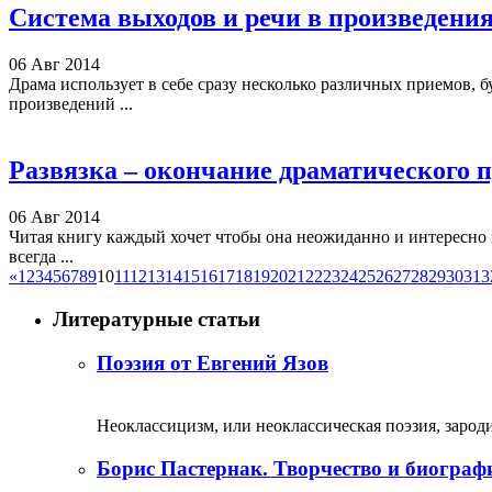
Система выходов и речи в произведени
06 Авг 2014
Драма использует в себе сразу несколько различных приемов, б
произведений ...
Развязка – окончание драматического 
06 Авг 2014
Читая книгу каждый хочет чтобы она неожиданно и интересно 
всегда ...
«
1
2
3
4
5
6
7
8
9
10
11
12
13
14
15
16
17
18
19
20
21
22
23
24
25
26
27
28
29
30
31
3
Литературные статьи
Поэзия от Евгений Язов
Неоклассицизм, или неоклассическая поэзия, зародил
Борис Пастернак. Творчество и биограф