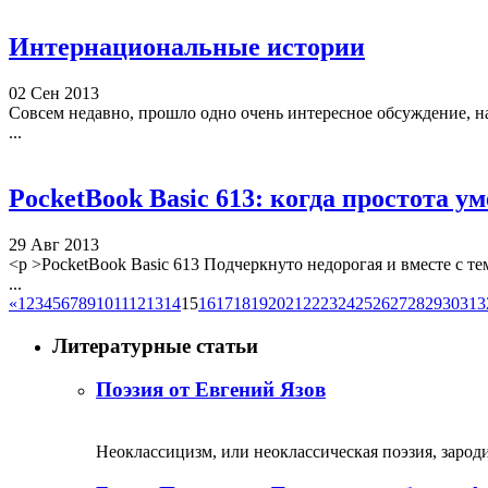
Интернациональные истории
02 Сен 2013
Совсем недавно, прошло одно очень интересное обсуждение, н
...
PocketBook Basic 613: когда простота у
29 Авг 2013
<p >PocketBook Basic 613 Подчеркнуто недорогая и вместе с 
...
«
1
2
3
4
5
6
7
8
9
10
11
12
13
14
15
16
17
18
19
20
21
22
23
24
25
26
27
28
29
30
31
3
Литературные статьи
Поэзия от Евгений Язов
Неоклассицизм, или неоклассическая поэзия, зародил