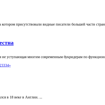
а котором присутствовали видные писатели большей части стран
местна
тем не уступающая многим современным букридерам по функционал
2
33
34
»
ся в 18 веке в Англии. ...