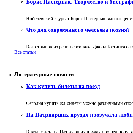
Борис Пастернак. Творчество и биограф
Нобелевский лауреат Борис Пастернак высоко ценитс
Что для современного человека поэзия?
Вот отрывок из речи персонажа Джона Китинга о том,
Все статьи
Литературные новости
Как купить билеты на поезд
Сегодня купить жд-билеты можно различными спосо
На Патриарших прудах прозучала люби
Вначале лета на Патриарших прудах прошел популяр