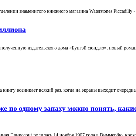
елении знаменитого книжного магазина Waterstones Piccadilly - 
иллиона
полученную издательского дома «Бунгэй сюндзю», новый роман
а книгу возникает всякий раз, когда на экраны выходит очередна
же по одному запаху можно понять, какие
ая Эрикссон) родилась 14 ноября 1907 года в Виммербю, крохот