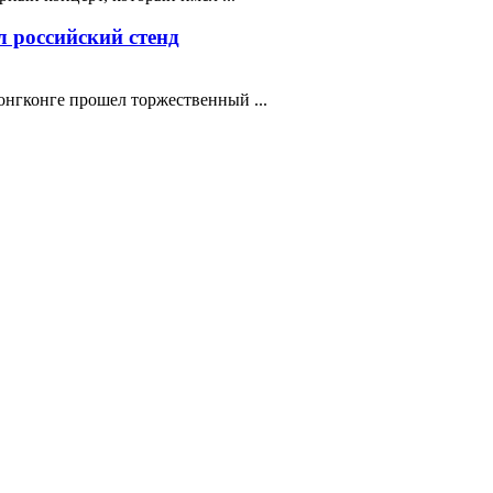
 российский стенд
нгконге прошел торжественный ...