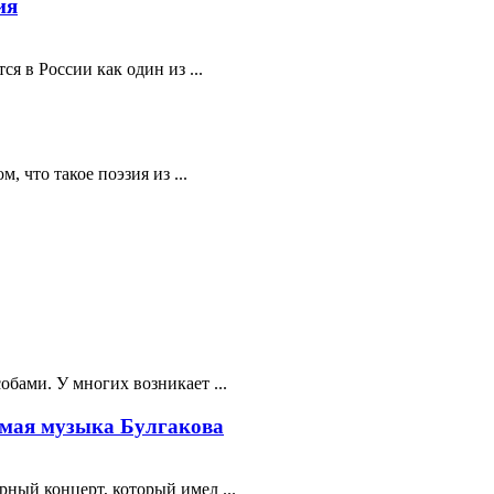
ия
я в России как один из ...
 что такое поэзия из ...
бами. У многих возникает ...
мая музыка Булгакова
ный концерт, который имел ...