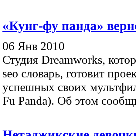
«Кунг-фу панда» верн
06 Янв 2010
Студия Dreamworks, котор
seo словарь, готовит прое
успешных своих мультфил
Fu Panda). Об этом сообщи
Нетаджикские девочк