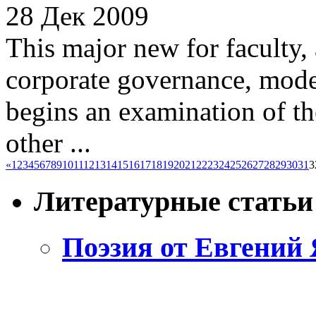
28 Дек 2009
This major new for faculty,
corporate governance, moder
begins an examination of t
other ...
«
1
2
3
4
5
6
7
8
9
10
11
12
13
14
15
16
17
18
19
20
21
22
23
24
25
26
27
28
29
30
31
3
Литературные статьи
Поэзия от Евгений 