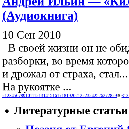
Андрей Ильин — «Кил
(Аудиокнига)
10 Сен 2010
В своей жизни он не обид
разборки, во время котор
и дрожал от страха, стал.
На рукоятке ...
«
1
2
3
4
5
6
7
8
9
10
11
12
13
14
15
16
17
18
19
20
21
22
23
24
25
26
27
28
29
30
31
3
Литературные статьи