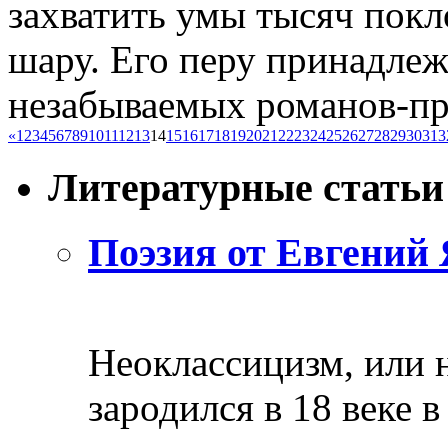
захватить умы тысяч пок
шару. Его перу принадле
незабываемых романов-прит
«
1
2
3
4
5
6
7
8
9
10
11
12
13
14
15
16
17
18
19
20
21
22
23
24
25
26
27
28
29
30
31
3
Литературные статьи
Поэзия от Евгений 
Неоклассицизм, или н
зародился в 18 веке в 