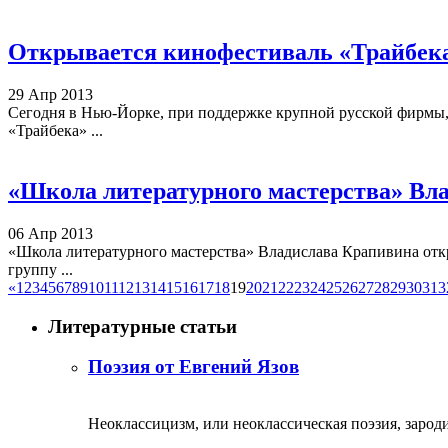
Открывается кинофестиваль «Трайбек
29 Апр 2013
Сегодня в Нью-Йорке, при поддержке крупной русской фирмы, 
«Трайбека» ...
«Школа литературного мастерства» Вл
06 Апр 2013
«Школа литературного мастерства» Владислава Крапивина откры
группу ...
«
1
2
3
4
5
6
7
8
9
10
11
12
13
14
15
16
17
18
19
20
21
22
23
24
25
26
27
28
29
30
31
3
Литературные статьи
Поэзия от Евгений Язов
Неоклассицизм, или неоклассическая поэзия, зародил