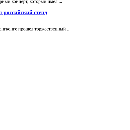
ный концерт, который имел ...
 российский стенд
нгконге прошел торжественный ...