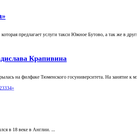
а»
которая предлагает услуги такси Южное Бутово, а так же в дру
адислава Крапивина
лась на филфаке Тюменского госуниверситета. На занятие к мэтр
2
33
34
»
ся в 18 веке в Англии. ...