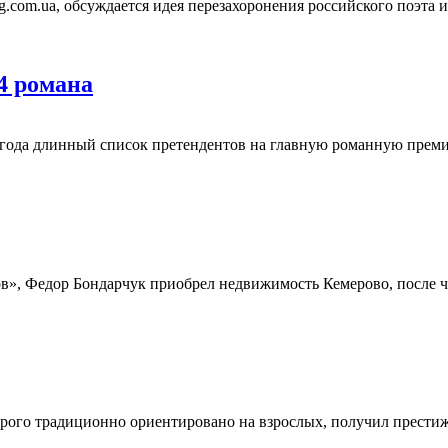
ing.com.ua, обсуждается идея перезахоронения российского поэт
4 романа
года длинный список претендентов на главную романную премию
, Федор Бондарчук приобрел недвижимость Кемерово, после чег
торого традиционно ориентировано на взрослых, получил прест